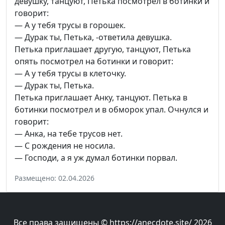
девушку, танцуют, Петька посмотрел в ботинки и
говорит:
— А у тебя трусы в горошек.
— Дурак ты, Петька, -ответила девушка.
Петька приглашает другую, танцуют, Петька
опять посмотрел на ботинки и говорит:
— А у тебя трусы в клеточку.
— Дурак ты, Петька.
Петька приглашает Анку, танцуют. Петька в
ботинки посмотрел и в обморок упал. Очнулся и
говорит:
— Анка, на тебе трусов нет.
— С рождения не носила.
— Господи, а я уж думал ботинки порвал.
Размещено: 02.04.2026
Все права защищены © https://anecdote.site/ 2026