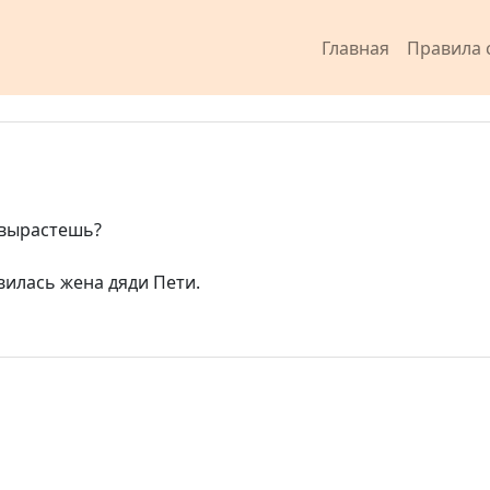
Главная
Правила 
 вырастешь?
вилась жена дяди Пети.