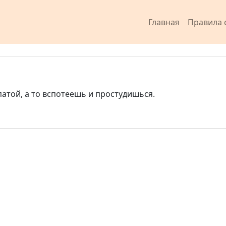
Главная
Правила 
патой, а то вспотеешь и простудишься.