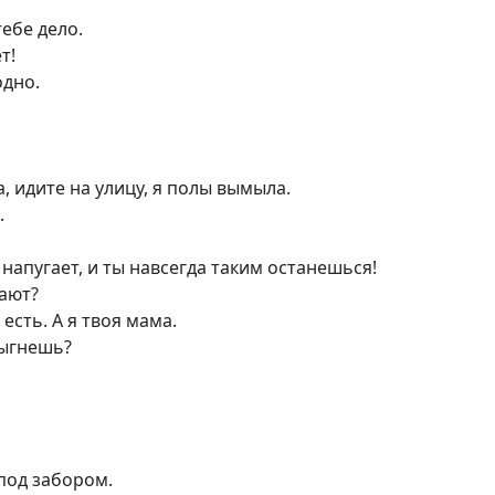
тебе дело.
т!
одно.
, идите на улицу, я полы вымыла.
.
напугает, и ты навсегда таким останешься!
дают?
 есть. А я твоя мама.
рыгнешь?
 под забором.