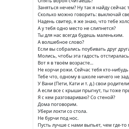
Опять ворон считаешь?
Заняться нечем? Ну так я найду сейчас 
Сколько можно говорить: выключай све
Надень свитер, я же знаю, что тебе хол
А у тебя одно место не слипнется?
Ты для нас всегда будешь маленьким.
А волшебное слово?
Если вы собрались поубивать друг друга
Молись, чтобы эта гадость отстиралась
Вот я в твоём возрасте...
Не корчи рожи. Сейчас тебя кто-нибудь 
Тебе что, одному в школе ничего не за
У Вани (Пети, Кати и т. д.) свои родители
А если все с крыши прыгнут, ты тоже п
Я с кем разговариваю? Со стеной?
Дома поговорим.
Убери локти со стола.
Не бурчи под нос.
Пусть лучше с нами выпьет, чем где-то