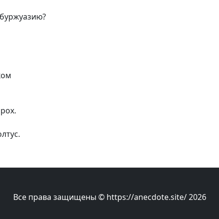
 буржуазию?
ком
орох.
олтус.
Все права защищены © https://anecdote.site/ 2026