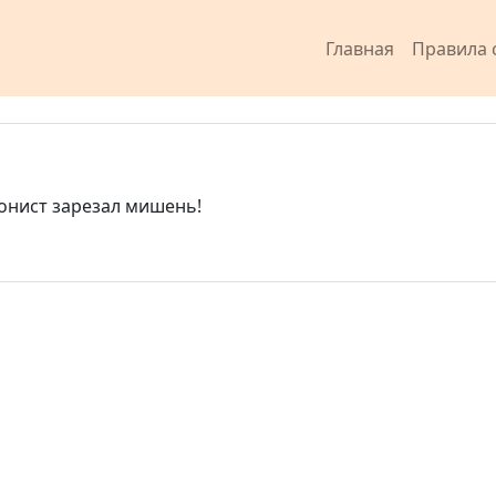
Главная
Правила 
онист зарезал мишень!